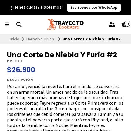
¿Tienes dudas? Hablemos!
Escríbenos por WhatsApp
0
Inicio
Narrativa Juvenil
Una Corte De Niebla Y Furia #2
Una Corte De Niebla Y Furia #2
PRECIO
$26.900
DESCRIPCIÓN
Por amor, venció la muerte. Para el mundo, se convertirá
en un arma mortal. Un amor nacido de la oscuridad. Tras
haber superado más pruebas de lo que un corazón humano
puede soportar, Feyre regresa a la Corte Primavera con los
poderes de una alta fae. Sin embargo, no consigue olvidar
los crímenes que debió cometer para salvar a Tamlin y a su
pueblo, ni el perverso pacto que cerró con Rhysand, el alto
lord de la temible Corte Noche. Mientras Feyre es
arrastrada hacia el interior de la oscura red política y