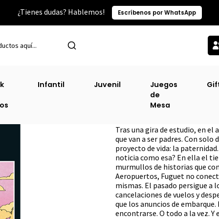
¿Tienes dudas? Hablemos!
Escríbenos por WhatsApp
Inicio
Literatura y Ficción
Literatura Chilena
Aeropuertos
k
Infantil
Juvenil
Juegos
Gif
de
Aeropuertos
ros
Mesa
DESCRIPCIÓN
Tras una gira de estudio, en el
que van a ser padres. Con solo 
proyecto de vida: la paternidad
noticia como esa? En ella el ti
murmullos de historias que com
Aeropuertos, Fuguet no conecta
mismas. El pasado persigue a lo
cancelaciones de vuelos y desp
que los anuncios de embarque. 
encontrarse. O todo a la vez. Y