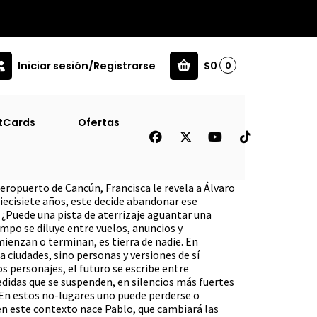
Iniciar sesión/Registrarse
$0
0
tCards
Ofertas
 aeropuerto de Cancún, Francisca le revela a Álvaro
diecisiete años, este decide abandonar ese
. ¿Puede una pista de aterrizaje aguantar una
empo se diluye entre vuelos, anuncios y
ienzan o terminan, es tierra de nadie. En
 ciudades, sino personas y versiones de sí
s personajes, el futuro se escribe entre
edidas que se suspenden, en silencios más fuertes
En estos no-lugares uno puede perderse o
 en este contexto nace Pablo, que cambiará las