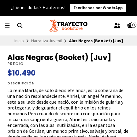
¿Tienes dudas? Hablemos!
Escríbenos por WhatsApp
0
Inicio
Narrativa Juvenil
Alas Negras (Booket) [Juv]
Alas Negras (Booket) [Juv]
PRECIO
$10.490
DESCRIPCIÓN
La reina Marla, de solo diecisiete años, es la soberana de
una nación resplandeciente. Ahriel, un angel femenino,
esta a su lado desde que nació, con la misión de guiarla y
protegerla, y de guardar el equilibrio en los reinos
humanos Pero cuando descubre una conspiración para
iniciar una sangrienta guerra, Ahriel es traicionada y
encerrada, con las alas inutilizadas, en la espantosa
prisión de Gorlian, un mundo primitivo, salvaje y brutal, de
donde nadie ha logrado escapar jamás. Ahriel deberá