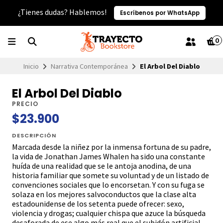
¿Tienes dudas? Hablemos!
Escríbenos por WhatsApp
0
Inicio
Narrativa Contemporánea
El Arbol Del Diablo
El Arbol Del Diablo
PRECIO
$23.900
DESCRIPCIÓN
Marcada desde la niñez por la inmensa fortuna de su padre,
la vida de Jonathan James Whalen ha sido una constante
huída de una realidad que se le antoja anodina, de una
historia familiar que somete su voluntad y de un listado de
convenciones sociales que lo encorsetan. Y con su fuga se
solaza en los mejores salvoconductos que la clase alta
estadounidense de los setenta puede ofrecer: sexo,
violencia y drogas; cualquier chispa que azuce la búsqueda
desaforada de ese algo más real que el subidón artificial