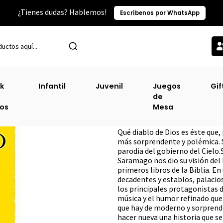
¿Tienes dudas? Hablemos!
Escríbenos por WhatsApp
Inicio
Narrativa Contemporánea
Cain Libro Nuevo
k
Infantil
Juvenil
Juegos
Gif
de
Cain Libro Nuevo
ros
Mesa
DESCRIPCIÓN
Qué diablo de Dios es éste que, 
más sorprendente y polémica. 
parodia del gobierno del Cielo.
Saramago nos dio su visión del
primeros libros de la Biblia. E
decadentes y establos, palacio
los principales protagonistas
música y el humor refinado que
que hay de moderno y sorprende
hacer nueva una historia que se