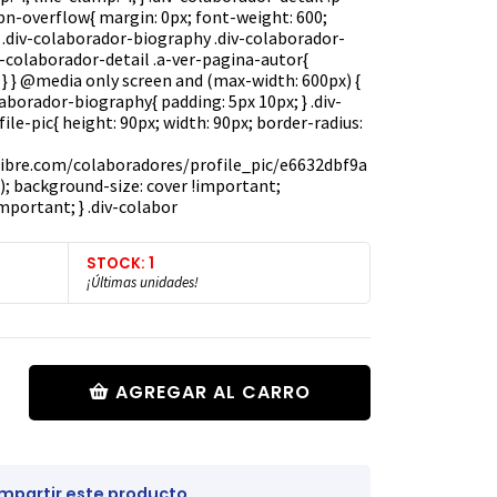
n-overflow{ margin: 0px; font-weight: 600;
 } .div-colaborador-biography .div-colaborador-
.div-colaborador-detail .a-ver-pagina-autor{
 } } @media only screen and (max-width: 600px) {
laborador-biography{ padding: 5px 10px; } .div-
ile-pic{ height: 90px; width: 90px; border-radius:
alibre.com/colaboradores/profile_pic/e6632dbf9a
 background-size: cover !important;
mportant; } .div-colabor
STOCK: 1
¡Últimas unidades!
AGREGAR AL CARRO
partir este producto