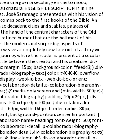
iste a una guerra secular, y en cierto modo,
 y su criatura. ENGLISH DESCRIPTION If in The
st, José Saramago presented us with his vision of
comes back to the first books of the Bible. An
to decadent cities and stables, palaces of
y the hand of the central characters of the Old
refined humor that are the hallmark of his
s the modern and surprising aspects of
to weave a completely new tale out of a story we
l journey where the reader is present at a secular
le between the creator and his creature. .div-
x; margin: 15px; background-color: #feedd3; } .div-
rador-biography-text{ color: #404040; overflow:
; display: -webkit-box; -webkit-box-orient:
 .div-colaborador-detail .p-colaborador-biography-
ne; } @media only screen and (min-width: 600px) {
laborador-biography{ padding: 10px 20px; } .div-
us: 100px 0px 0px 100px; } .div-colaborador-
ht: 160px; width: 160px; border-radius: 80px;
ant; background-position: center !important; }
olaborador-name-heading{ font-weight: 600; font-
div-colaborador-detail .p-colaborador-biography-
olaborador-detail .div-colaborador-biography-text{
 4; line-clamp: 4; } .div-colaborador-detail .p-