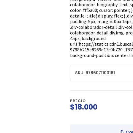
colaborador-biography-text .sp
color: #ff5a00; cursor: pointer;
detalle-title{ display: flex; } 
padding: 5px; margin: 0px 15px;
.div-colaborador-detail .div-co
colaborador-detail div.img-prof
45px; background:
url('https://statics.cdn1.busc
9798b215e8269e17c0b720.JPG');
background-position: center !i
SKU: 9786071103161
PRECIO
$18.000
Com