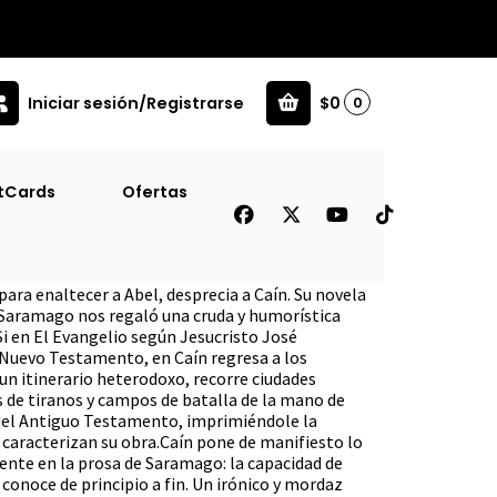
Iniciar sesión/Registrarse
$0
0
tCards
Ofertas
para enaltecer a Abel, desprecia a Caín. Su novela
Saramago nos regaló una cruda y humorística
Si en El Evangelio según Jesucristo José
 Nuevo Testamento, en Caín regresa a los
n un itinerario heterodoxo, recorre ciudades
s de tiranos y campos de batalla de la mano de
 del Antiguo Testamento, imprimiéndole la
 caracterizan su obra.Caín pone de manifiesto lo
nte en la prosa de Saramago: la capacidad de
 conoce de principio a fin. Un irónico y mordaz