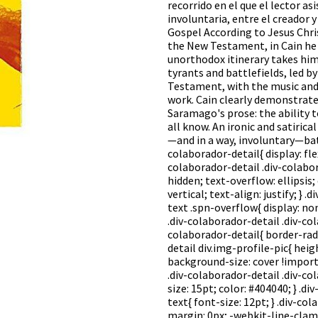
recorrido en el que el lector as
involuntaria, entre el creador
Gospel According to Jesus Chri
the New Testament, in Cain he 
unorthodox itinerary takes him 
tyrants and battlefields, led b
Testament, with the music and 
work. Cain clearly demonstrate
Saramago's prose: the ability 
all know. An ironic and satirica
—and in a way, involuntary—batt
colaborador-detail{ display: fle
colaborador-detail .div-colabo
hidden; text-overflow: ellipsis
vertical; text-align: justify; }
text .spn-overflow{ display: no
.div-colaborador-detail .div-co
colaborador-detail{ border-radi
detail div.img-profile-pic{ heig
background-size: cover !import
.div-colaborador-detail .div-c
size: 15pt; color: #404040; } .
text{ font-size: 12pt; } .div-c
margin: 0px; -webkit-line-clamp: