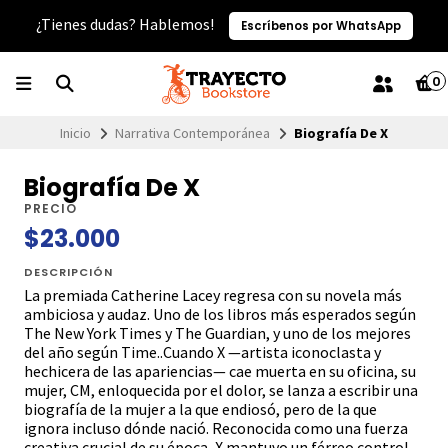
¿Tienes dudas? Hablemos!
Escríbenos por WhatsApp
0
Inicio
Narrativa Contemporánea
Biografía De X
Biografía De X
PRECIO
$23.000
DESCRIPCIÓN
La premiada Catherine Lacey regresa con su novela más
ambiciosa y audaz. Uno de los libros más esperados según
The New York Times y The Guardian, y uno de los mejores
del año según Time..Cuando X —artista iconoclasta y
hechicera de las apariencias— cae muerta en su oficina, su
mujer, CM, enloquecida por el dolor, se lanza a escribir una
biografía de la mujer a la que endiosó, pero de la que
ignora incluso dónde nació. Reconocida como una fuerza
creativa crucial de su época, X mantuvo un férreo control