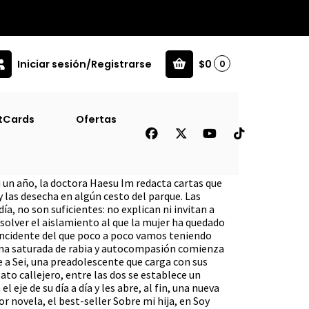
Iniciar sesión/Registrarse
$0
0
tCards
Ofertas
Con ](Fiordo)
i un año, la doctora Haesu Im redacta cartas que
y las desecha en algún cesto del parque. Las
a, no son suficientes: no explican ni invitan a
solver el aislamiento al que la mujer ha quedado
incidente del que poco a poco vamos teniendo
utina saturada de rabia y autocompasión comienza
 a Sei, una preadolescente que carga con sus
ato callejero, entre las dos se establece un
 eje de su día a día y les abre, al fin, una nueva
r novela, el best-seller Sobre mi hija, en Soy