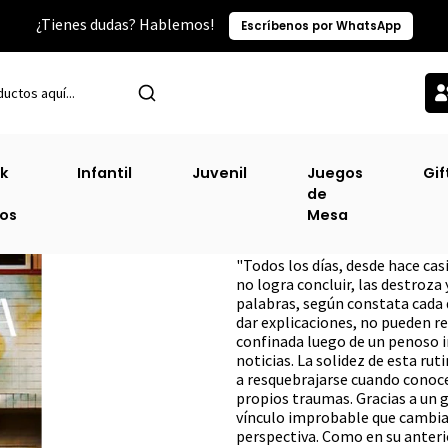
¿Tienes dudas? Hablemos!
Escríbenos por WhatsApp
Inicio
Narrativa Contemporánea
Soy Toda Oídos [Con ](Fiordo)
k
Infantil
Juvenil
Juegos
Gif
de
Soy Toda Oídos [
ros
Mesa
DESCRIPCIÓN
"Todos los días, desde hace cas
no logra concluir, las destroza 
palabras, según constata cada dí
dar explicaciones, no pueden re
confinada luego de un penoso 
noticias. La solidez de esta r
a resquebrajarse cuando conoce
propios traumas. Gracias a un g
vínculo improbable que cambia el
perspectiva. Como en su anterio