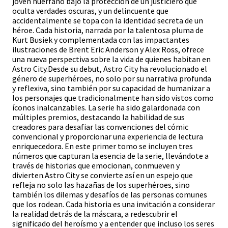
joven huérfano bajo la protección de un justiciero que
oculta verdades oscuras, y un delincuente que
accidentalmente se topa con la identidad secreta de un
héroe. Cada historia, narrada por la talentosa pluma de
Kurt Busiek y complementada con las impactantes
ilustraciones de Brent Eric Anderson y Alex Ross, ofrece
una nueva perspectiva sobre la vida de quienes habitan en
Astro City.Desde su debut, Astro City ha revolucionado el
género de superhéroes, no solo por su narrativa profunda
y reflexiva, sino también por su capacidad de humanizar a
los personajes que tradicionalmente han sido vistos como
íconos inalcanzables. La serie ha sido galardonada con
múltiples premios, destacando la habilidad de sus
creadores para desafiar las convenciones del cómic
convencional y proporcionar una experiencia de lectura
enriquecedora. En este primer tomo se incluyen tres
números que capturan la esencia de la serie, llevándote a
través de historias que emocionan, conmueven y
divierten.Astro City se convierte así en un espejo que
refleja no solo las hazañas de los superhéroes, sino
también los dilemas y desafíos de las personas comunes
que los rodean. Cada historia es una invitación a considerar
la realidad detrás de la máscara, a redescubrir el
significado del heroísmo y a entender que incluso los seres