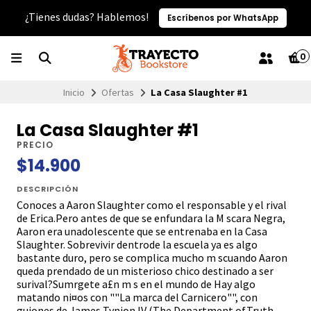
¿Tienes dudas? Hablemos!
Escríbenos por WhatsApp
0
Inicio
Ofertas
La Casa Slaughter #1
La Casa Slaughter #1
PRECIO
$14.900
DESCRIPCIÓN
Conoces a Aaron Slaughter como el responsable y el rival
de Erica.Pero antes de que se enfundara la M scara Negra,
Aaron era unadolescente que se entrenaba en la Casa
Slaughter. Sobrevivir dentrode la escuela ya es algo
bastante duro, pero se complica mucho m scuando Aaron
queda prendado de un misterioso chico destinado a ser
surival?Sumrgete a£n m s en el mundo de Hay algo
matando ni¤os con ""La marca del Carnicero"", con
guiones de James Tynion IV (The Department ofTruth,