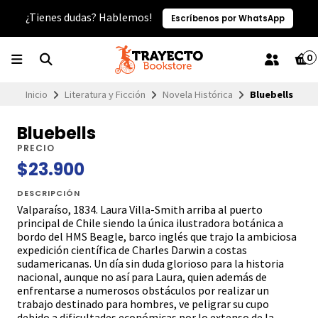
¿Tienes dudas? Hablemos!
Escríbenos por WhatsApp
0
Inicio
Literatura y Ficción
Novela Histórica
Bluebells
Bluebells
PRECIO
$23.900
DESCRIPCIÓN
Valparaíso, 1834. Laura Villa-Smith arriba al puerto
principal de Chile siendo la única ilustradora botánica a
bordo del HMS Beagle, barco inglés que trajo la ambiciosa
expedición científica de Charles Darwin a costas
sudamericanas. Un día sin duda glorioso para la historia
nacional, aunque no así para Laura, quien además de
enfrentarse a numerosos obstáculos por realizar un
trabajo destinado para hombres, ve peligrar su cupo
debido a dificultades económicas por lo extenso de la