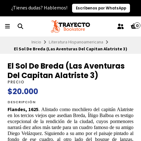
¿Tienes dudas? Hablemos!
Escríbenos por WhatsApp
0
Inicio
Literatura Hispanoamericana
El Sol De Breda (Las Aventuras Del Capitan Alatriste 3)
El Sol De Breda (Las Aventuras
Del Capitan Alatriste 3)
PRECIO
$20.000
DESCRIPCIÓN
Flandes, 1625
. Alistado como mochilero del capitán Alatriste
en los tercios viejos que asedian Breda, Íñigo Balboa es testigo
excepcional de la rendición de la ciudad, cuyos pormenores
narrará diez años más tarde para un cuadro famoso de su amigo
Diego Velázquez. Siguiendo a su amo por el paisaje pintado al
fondo de ese cuadro, al otro lado del bosque de lanzas,