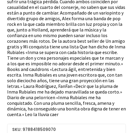
sufrir una trágica pérdida. Cuando ambos coinciden por
casualidad en el cuarto del conserje, no saben que sus vidas
están a punto de cambiar. Acompañado de un variopinto y
divertido grupo de amigos, Alex forma una banda de pop
rock en la que cada miembro brilla con luz propia y con la
que, junto a Holland, aprenderá que la música y la
confianza en uno mismo pueden sanar incluso los
corazones más rotos. De la autora best seller de Un amigo
gratis y Mi conquista tiene una lista Que han dicho de Inma
Rubiales «Inma se supera con cada historia que escribe.
Tiene un don y crea personajes especiales que te marcan y
a los que es imposible no adorar desde el primer minuto.»
Books and cauldrons «Lectura ágil, entretenida y bien
escrita. Inma Rubiales es una joven escritora que, con tan
solo dieciocho años, tiene una gran proyección en las
letras.» Laura Rodríguez, FanFan «Decir que la pluma de
Inma Rubiales me ha dejado maravillada se queda corto.»
Diario de una pelorricen «Inma Rubiales me ha
conquistado. Con una pluma sencilla, fresca, amena y
dinámica, ha conseguido una bonita obra digna de tener en
cuenta.» Leo la lluvia caer
SKU: 9788418509070