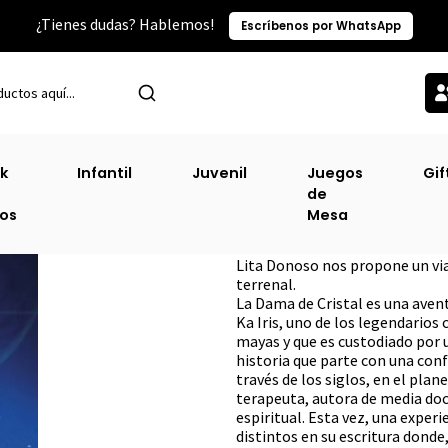
¿Tienes dudas? Hablemos!
Escríbenos por WhatsApp
Inicio
Sin Clasificacion-2
Dama De Cristal, La
k
Infantil
Juvenil
Juegos
Gif
de
Dama De Cristal,
ros
Mesa
DESCRIPCIÓN
Lita Donoso nos propone un viaj
terrenal.
La Dama de Cristal es una avent
Ka Iris, uno de los legendarios 
mayas y que es custodiado por un
historia que parte con una conf
través de los siglos, en el plan
terapeuta, autora de media doc
espiritual. Esta vez, una experie
distintos en su escritura donde,