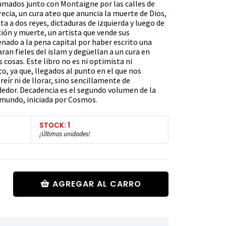
lumados junto con Montaigne por las calles de
recia, un cura ateo que anuncia la muerte de Dios,
a a dos reyes, dictaduras de izquierda y luego de
ón y muerte, un artista que vende sus
nado a la pena capital por haber escrito una
ran fieles del islam y degüellan a un cura en
 cosas. Este libro no es ni optimista ni
co, ya que, llegados al punto en el que nos
eír ni de llorar, sino sencillamente de
edor. Decadencia es el segundo volumen de la
l mundo, iniciada por Cosmos.
STOCK: 1
¡Últimas unidades!
AGREGAR AL CARRO