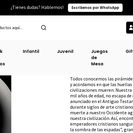
¿Tienes dudas? Hablemos!
Escríbenos por WhatsApp
Inicio
Sin Clasificacion
Decadencia
k
Infantil
Juvenil
Juegos
Gif
de
Decadencia
ros
Mesa
DESCRIPCIÓN
Todos conocemos las pirámides 
y acordamos en que las huellas
civilizaciones mueren. Nuestra 
mil años de edad, no escapa de 
anunciado en el Antiguo Test
durante siglos de arte cristiano
muerte a nuestro Occidente ago
nuestra civilización. Así, enco
emperadores cristianos sangui
la sombra de las espadas”, gran