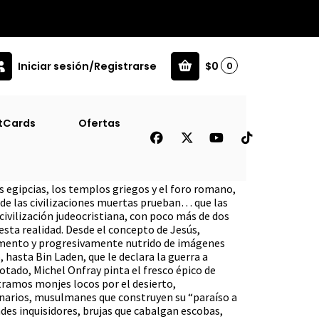
Iniciar sesión/Registrarse
$0
0
tCards
Ofertas
egipcias, los templos griegos y el foro romano,
 de las civilizaciones muertas prueban… que las
civilización judeocristiana, con poco más de dos
esta realidad. Desde el concepto de Jesús,
amento y progresivamente nutrido de imágenes
, hasta Bin Laden, que le declara la guerra a
tado, Michel Onfray pinta el fresco épico de
ntramos monjes locos por el desierto,
narios, musulmanes que construyen su “paraíso a
des inquisidores, brujas que cabalgan escobas,