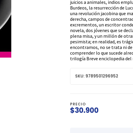
juicios a animales, indios emp
Burdeos, la resurrección de Luc
una revolución jacobina que mat
derecha, campos de concentraci
excrementos, un escritor conde
novela, dos jóvenes que se decla
plena misa, y un millón de otras
pesimista; en realidad, es trági
encontramos, no se trata ni de r
comprender lo que sucede alred
trilogía Breve enciclopedia de
SKU: 9789501296952
PRECIO
$30.900