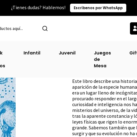
¿Tienes dudas? Hablemos!
Escríbenos por WhatsApp
Inicio
Sin Clasificacion
Del Gusano Cósmico Al Cerebro De Pulpo
k
Infantil
Juvenil
Juegos
Gif
de
Del Gusano Cósmi
ros
Mesa
DESCRIPCIÓN
Este libro describe una histor
aparición de la especie humana
era un lugar lleno de incógnita
procurado responder en el largo
curiosidad e inteligencia nos h
misterios del universo, de la 
tras la aparente constancia y 
leyes físicas que rigen lo en
grande. Sabemos también que l
surgir y que su evolución no ha