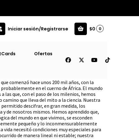
Iniciar sesión/Registrarse
$0
0
tCards
Ofertas
co Al Cerebro De Pulpo
ia que comenzó hace unos 200 mil años, con la
 probablemente en el cuerno de África. El mundo
s a las que, con el paso de los milenios, hemos
 camino que lleva del mito a la ciencia. Nuestra
a permitido descifrar, en gran medida, los
vida y de nosotros mismos. Hemos aprendido que,
lógica del mundo en que vivimos, se esconden
ormemente pequeño y lo inconmensurablemente
a vida necesitó condiciones muy especiales para
 ocurrido de manera lineal ni estable; nuestra