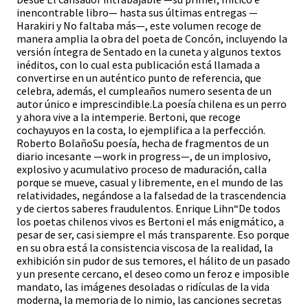
inencontrable libro— hasta sus últimas entregas —
Harakiri y No faltaba más—, este volumen recoge de
manera amplia la obra del poeta de Concón, incluyendo la
versión íntegra de Sentado en la cuneta y algunos textos
inéditos, con lo cual esta publicación está llamada a
convertirse en un auténtico punto de referencia, que
celebra, además, el cumpleaños numero sesenta de un
autor único e imprescindible.La poesía chilena es un perro
y ahora vive a la intemperie. Bertoni, que recoge
cochayuyos en la costa, lo ejemplifica a la perfección.
Roberto BolañoSu poesía, hecha de fragmentos de un
diario incesante —work in progress—, de un implosivo,
explosivo y acumulativo proceso de maduración, calla
porque se mueve, casual y libremente, en el mundo de las
relatividades, negándose a la falsedad de la trascendencia
y de ciertos saberes fraudulentos. Enrique Lihn“De todos
los poetas chilenos vivos es Bertoni el más enigmático, a
pesar de ser, casi siempre el más transparente. Eso porque
en su obra está la consistencia viscosa de la realidad, la
exhibición sin pudor de sus temores, el hálito de un pasado
y un presente cercano, el deseo como un feroz e imposible
mandato, las imágenes desoladas o ridículas de la vida
moderna, la memoria de lo nimio, las canciones secretas