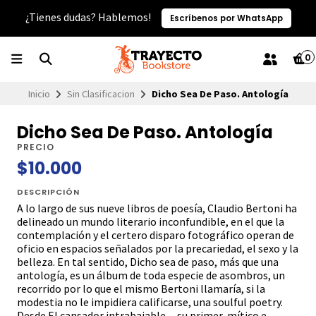
¿Tienes dudas? Hablemos!
Escríbenos por WhatsApp
0
Inicio
Sin Clasificacion
Dicho Sea De Paso. Antología
Dicho Sea De Paso. Antología
PRECIO
$10.000
DESCRIPCIÓN
A lo largo de sus nueve libros de poesía, Claudio Bertoni ha
delineado un mundo literario inconfundible, en el que la
contemplación y el certero disparo fotográfico operan de
oficio en espacios señalados por la precariedad, el sexo y la
belleza. En tal sentido, Dicho sea de paso, más que una
antología, es un álbum de toda especie de asombros, un
recorrido por lo que el mismo Bertoni llamaría, si la
modestia no le impidiera calificarse, una soulful poetry.
Desde El cansador intrabajable —su primer, mítico e