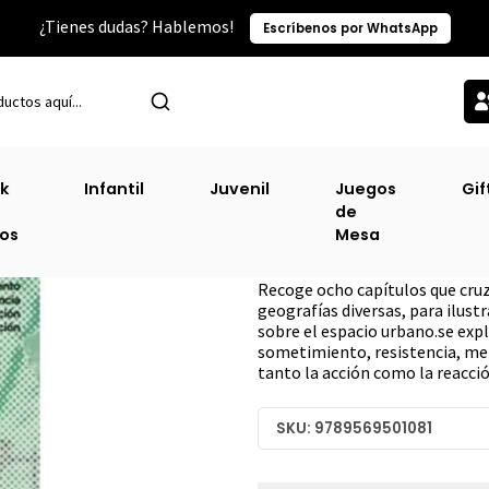
¿Tienes dudas? Hablemos!
Escríbenos por WhatsApp
Inicio
Sin Clasificacion-2
Disputar La Ciudad
k
Infantil
Juvenil
Juegos
Gif
de
Disputar La Ciud
ros
Mesa
DESCRIPCIÓN
Recoge ocho capítulos que cru
geografías diversas, para ilustr
sobre el espacio urbano.se expl
sometimiento, resistencia, me
tanto la acción como la reacci
SKU: 9789569501081