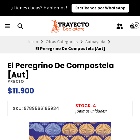
¿Tienes dudas? Hablemos!
Escríbenos por WhatsApp
0
Inicio
Otras Categorías
Autoayuda
El Peregrino De Compostela [Aut]
El Peregrino De Compostela
[Aut]
PRECIO
$11.900
STOCK: 4
SKU: 9789566165934
¡Últimas unidades!