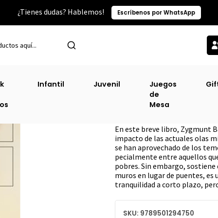
¿Tienes dudas? Hablemos!
Escríbenos por WhatsApp
Inicio
Sin Clasificacion-2
Extraños Llamando A La Puerta
k
Infantil
Juvenil
Juegos
Gif
de
Extraños Llamand
ros
Mesa
DESCRIPCIÓN
En este breve libro, Zygmunt Ba
impacto de las actuales olas m
se han aprovechado de los temo
pecialmente entre aquellos que
pobres. Sin embargo, sostiene q
muros en lugar de puentes, es u
tranquilidad a corto plazo, per
SKU: 9789501294750