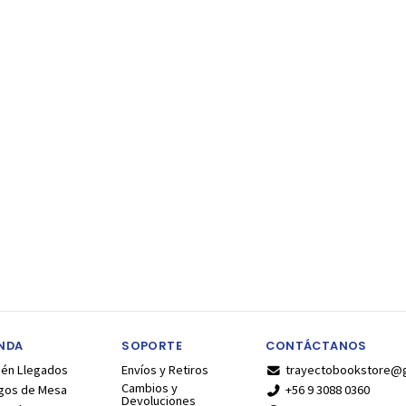
ENDA
SOPORTE
CONTÁCTANOS
ién Llegados
Envíos y Retiros
trayectobookstore@
Cambios y
gos de Mesa
+56 9 3088 0360
Devoluciones