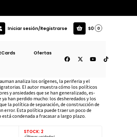
Iniciar sesión/Registrarse
$0
0
tCards
Ofertas
o A La Puerta
uman analiza los orígenes, la periferia y el
igratorias. El autor muestra cómo los políticos
res y ansiedades que se han generalizado, es­
 ya han perdido mucho: los desheredados y los
ue la política de separación, de construcción de
n error. Esta política puede traer un poco de
o está condenada a fracasar a largo plazo.
STOCK: 2
¡Últimas unidades!