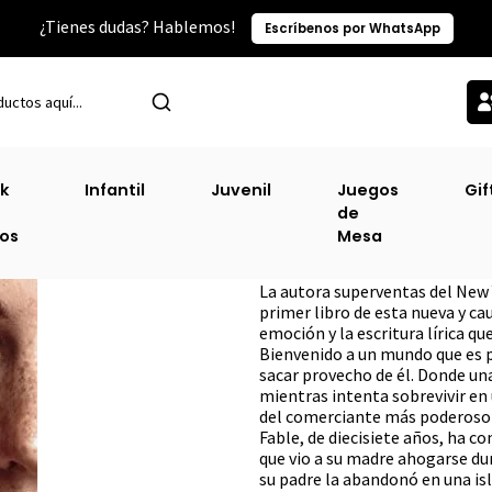
¿Tienes dudas? Hablemos!
Escríbenos por WhatsApp
Inicio
Ofertas
Fable #1
k
Infantil
Juvenil
Juegos
Gif
de
Fable #1
ros
Mesa
DESCRIPCIÓN
La autora superventas del New 
primer libro de esta nueva y cau
emoción y la escritura lírica qu
Bienvenido a un mundo que es p
sacar provecho de él. Donde una
mientras intenta sobrevivir e
del comerciante más poderoso d
Fable, de diecisiete años, ha c
que vio a su madre ahogarse du
su padre la abandonó en una isl