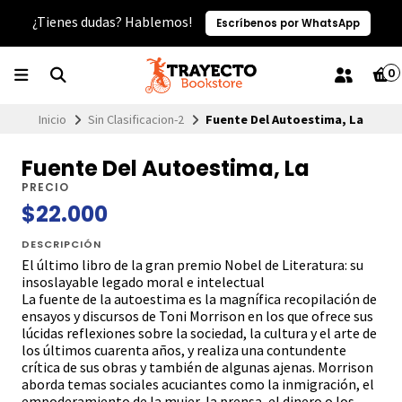
¿Tienes dudas? Hablemos!
Escríbenos por WhatsApp
0
Inicio
Sin Clasificacion-2
Fuente Del Autoestima, La
Fuente Del Autoestima, La
PRECIO
$22.000
DESCRIPCIÓN
El último libro de la gran premio Nobel de Literatura: su
insoslayable legado moral e intelectual
La fuente de la autoestima es la magnífica recopilación de
ensayos y discursos de Toni Morrison en los que ofrece sus
lúcidas reflexiones sobre la sociedad, la cultura y el arte de
los últimos cuarenta años, y realiza una contundente
crítica de sus obras y también de algunas ajenas. Morrison
aborda temas sociales acuciantes como la inmigración, el
empoderamiento de la mujer, la prensa, el dinero o los