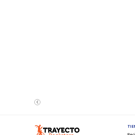
TI
Rec