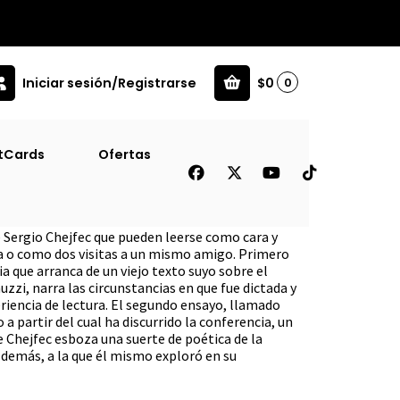
Iniciar sesión/Registrarse
$0
0
tCards
Ofertas
ista
e Sergio Chejfec que pueden leerse como cara y
a o como dos visitas a un mismo amigo. Primero
ia que arranca de un viejo texto suyo sobre el
zi, narra las circunstancias en que fue dictada y
eriencia de lectura. El segundo ensayo, llamado
o a partir del cual ha discurrido la conferencia, un
e Chejfec esboza una suerte de poética de la
 demás, a la que él mismo exploró en su