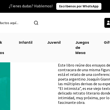
¿Tienes dudas? Hablemos!
Escríbenos por WhatsApp
Inicio
Narrativa Hispanoamericana
Gianuzzi El Intimista
k
Infantil
Juvenil
Juegos
Gif
de
Gianuzzi El Intim
ros
Mesa
DESCRIPCIÓN
Este libro reúne dos ensayos d
contracara de una misma figur
está el relato de una conferenc
poeta argentino Joaquín Giannuz
las múltiples derivas de su exp
“El intimista”, es ese viejo text
delicado retrato literario dond
intimidad, muy próxima, por lo
fascinante obra.