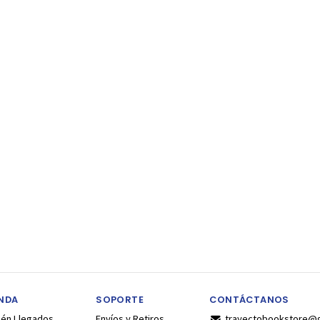
ENDA
SOPORTE
CONTÁCTANOS
ién Llegados
Envíos y Retiros
trayectobookstore@