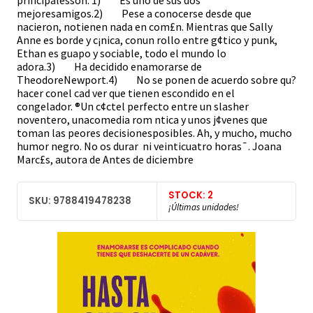
principalesson: 1) Es uno de sus dos
mejoresamigos.2) Pese a conocerse desde que
nacieron, notienen nada en com£n. Mientras que Sally
Anne es borde y c¡nica, conun rollo entre g¢tico y punk,
Ethan es guapo y sociable, todo el mundo lo
adora.3) Ha decidido enamorarse de
TheodoreNewport.4) No se ponen de acuerdo sobre qu?
hacer conel cad ver que tienen escondido en el
congelador. ®Un c¢ctel perfecto entre un slasher
noventero, unacomedia rom ntica y unos j¢venes que
toman las peores decisionesposibles. Ah, y mucho, mucho
humor negro. No os durar ni veinticuatro horas¯. Joana
Marc£s, autora de Antes de diciembre
STOCK: 2
SKU: 9788419478238
¡Últimas unidades!