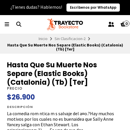
¿Tienes dudas? Hablemos!
Escríbenos por WhatsApp
0
Inicio
Sin Clasificacion-2
Hasta Que Su Muerte Nos Separe (Elastic Books) (Catalonia)
(Tb) [Ter]
Hasta Que Su Muerte Nos
Separe (Elastic Books)
(Catalonia) (Tb) [Ter]
PRECIO
$26.900
DESCRIPCIÓN
La comedia rom ntica m s salvaje del a¤o.?Hay muchos
motivos por los cuales no es buenaidea que Sally Anne
Yancey salga con Ethan Stewart. Los