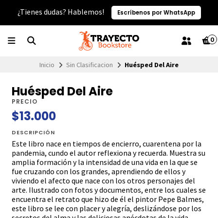
¿Tienes dudas? Hablemos!
Escríbenos por WhatsApp
0
Inicio
Sin Clasificacion
Huésped Del Aire
Huésped Del Aire
PRECIO
$13.000
DESCRIPCIÓN
Este libro nace en tiempos de encierro, cuarentena por la
pandemia, cundo el autor reflexiona y recuerda. Muestra su
amplia formación y la intensidad de una vida en la que se
fue cruzando con los grandes, aprendiendo de ellos y
viviendo el afecto que nace con los otros personajes del
arte. Ilustrado con fotos y documentos, entre los cuales se
encuentra el retrato que hizo de él el pintor Pepe Balmes,
este libro se lee con placer y alegría, deslizándose por los
secretos del alma y las deliciosas anécdotas de la vida