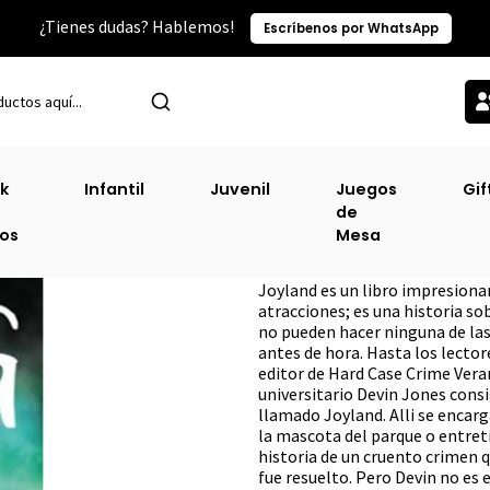
¿Tienes dudas? Hablemos!
Escríbenos por WhatsApp
Inicio
Sin Clasificacion-2
Joyland (Bolsillo)
k
Infantil
Juvenil
Juegos
Gif
de
Joyland (Bolsillo
ros
Mesa
DESCRIPCIÓN
Joyland es un libro impresionan
atracciones; es una historia so
no pueden hacer ninguna de las
antes de hora. Hasta los lecto
editor de Hard Case Crime Veran
universitario Devin Jones cons
llamado Joyland. Alli se encarg
la mascota del parque o entreti
historia de un cruento crimen 
fue resuelto. Pero Devin no es 