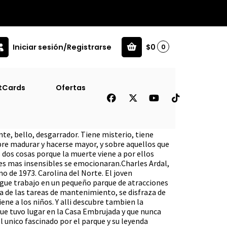
Iniciar sesión/Registrarse
$0
0
tCards
Ofertas
)
te, bello, desgarrador. Tiene misterio, tiene
bre madurar y hacerse mayor, y sobre aquellos que
 dos cosas porque la muerte viene a por ellos
res mas insensibles se emocionaran.Charles Ardal,
o de 1973. Carolina del Norte. El joven
igue trabajo en un pequeño parque de atracciones
a de las tareas de mantenimiento, se disfraza de
ene a los niños. Y alli descubre tambien la
que tuvo lugar en la Casa Embrujada y que nunca
el unico fascinado por el parque y su leyenda