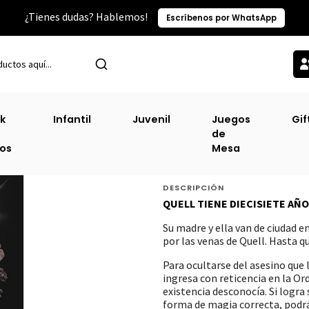
¿Tienes dudas? Hablemos!
Escríbenos por WhatsApp
nicio
Narrativa Juvenil
La Casa Marionne (Puck) (Urano) (Tb) [Juv
k
Infantil
Juvenil
Juegos
Gif
de
La Casa Marionne
ros
Mesa
[Juv]
DESCRIPCIÓN
QUELL TIENE DIECISIETE AÑO
Su madre y ella van de ciudad e
por las venas de Quell. Hasta q
Para ocultarse del asesino que l
ingresa con reticencia en la O
existencia desconocía. Si logra
forma de magia correcta, podrá