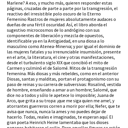
Marlene? A eso, y mucho más, quieren responder estas
páginas, cruzadas de parte a parte por la transgresión, el
reactivo del irresistible polo oscuro de lo Eterno
Femenino Rastros de mujeres absolutamente audaces o
dueñas de una fértil oscuridad. Así, el libro aborda el
sugestivo microcosmos de lo andrógino con sus
componentes de liberación y mezcla de opuestos,
identificable ya en la Antigüedad, en una diosa a lo
masculino como Atenea-Minerva; y por igual el dominio de
las mujeres fatales y su irrenunciable insumisión, presente
en el arte, la literatura, el cine y otras manifestaciones,
desde el turbulento siglo XIX que concibió el mito de
Carmen y culminó el de Salomé. Mitos de la transgresión
femenina. Más diosas y más rebeldes, como en el anterior
Diosas, santas y malditas, portan el protagonismo con su
paso de reinas y su carrera de subversivas: Rosalind, vestida
de hombre, enseñando a amar a un hombre; Salomé, que
dice no a todos y sólo le apetece lo imposible; Juana de
Arco, que grita a su tropa: ¡que me siga quien me ame!, y
atorrantes guerreros corren a morir por ella; Nefer, que te
avisa que nunca, nunca la ames y no puedes dejar de
hacerlo. Todas, reales e imaginadas, te esperan aquí. El
gran poeta Heinrich Heine lamentaba que los dioses
paganos habitaran el exilio. Pero aquellas figuras se están