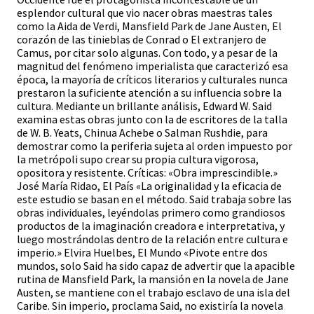
esplendor cultural que vio nacer obras maestras tales
como la Aida de Verdi, Mansfield Park de Jane Austen, El
corazón de las tinieblas de Conrad o El extranjero de
Camus, por citar solo algunas. Con todo, y a pesar de la
magnitud del fenómeno imperialista que caracterizó esa
época, la mayoría de críticos literarios y culturales nunca
prestaron la suficiente atención a su influencia sobre la
cultura. Mediante un brillante análisis, Edward W. Said
examina estas obras junto con la de escritores de la talla
de W. B. Yeats, Chinua Achebe o Salman Rushdie, para
demostrar como la periferia sujeta al orden impuesto por
la metrópoli supo crear su propia cultura vigorosa,
opositora y resistente. Críticas: «Obra imprescindible.»
José María Ridao, El País «La originalidad y la eficacia de
este estudio se basan en el método. Said trabaja sobre las
obras individuales, leyéndolas primero como grandiosos
productos de la imaginación creadora e interpretativa, y
luego mostrándolas dentro de la relación entre cultura e
imperio.» Elvira Huelbes, El Mundo «Pivote entre dos
mundos, solo Said ha sido capaz de advertir que la apacible
rutina de Mansfield Park, la mansión en la novela de Jane
Austen, se mantiene con el trabajo esclavo de una isla del
Caribe. Sin imperio, proclama Said, no existiría la novela