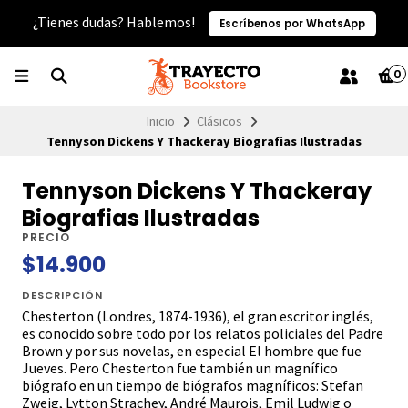
¿Tienes dudas? Hablemos!
Escríbenos por WhatsApp
0
Inicio
Clásicos
Tennyson Dickens Y Thackeray Biografias Ilustradas
Tennyson Dickens Y Thackeray
Biografias Ilustradas
PRECIO
$14.900
DESCRIPCIÓN
Chesterton (Londres, 1874-1936), el gran escritor inglés,
es conocido sobre todo por los relatos policiales del Padre
Brown y por sus novelas, en especial El hombre que fue
Jueves. Pero Chesterton fue también un magnífico
biógrafo en un tiempo de biógrafos magníficos: Stefan
Zweig, Lytton Strachey, André Maurois, Emil Ludwig o