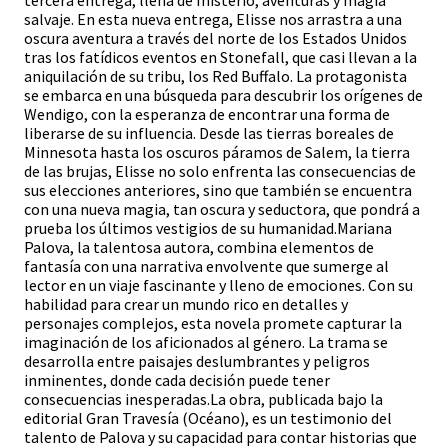
tercera entrega, llena de misterio, aventuras y magia
salvaje. En esta nueva entrega, Elisse nos arrastra a una
oscura aventura a través del norte de los Estados Unidos
tras los fatídicos eventos en Stonefall, que casi llevan a la
aniquilación de su tribu, los Red Buffalo. La protagonista
se embarca en una búsqueda para descubrir los orígenes de
Wendigo, con la esperanza de encontrar una forma de
liberarse de su influencia. Desde las tierras boreales de
Minnesota hasta los oscuros páramos de Salem, la tierra
de las brujas, Elisse no solo enfrenta las consecuencias de
sus elecciones anteriores, sino que también se encuentra
con una nueva magia, tan oscura y seductora, que pondrá a
prueba los últimos vestigios de su humanidad.Mariana
Palova, la talentosa autora, combina elementos de
fantasía con una narrativa envolvente que sumerge al
lector en un viaje fascinante y lleno de emociones. Con su
habilidad para crear un mundo rico en detalles y
personajes complejos, esta novela promete capturar la
imaginación de los aficionados al género. La trama se
desarrolla entre paisajes deslumbrantes y peligros
inminentes, donde cada decisión puede tener
consecuencias inesperadas.La obra, publicada bajo la
editorial Gran Travesía (Océano), es un testimonio del
talento de Palova y su capacidad para contar historias que