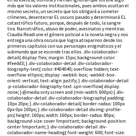
más que los valores institucionales, pues ambos ocultan el
mismo secreto, un secreto que los obligará a cometer
crímenes, desenterrar EL oscuro pasado y determinará EL
catastrófico futuro, porque, después de todo, la sangre
tira. Narcotráfico, abuso de poder, asesinatos y mentiras.
Claudia Readi une el género policial a la novela negra y nos
entrega una obra oscura que logra atraparnos desde los
primeros capítulos con sus personajes enigmáticos y el
submundo que se esconde tras ellos. .div-colaborador-
detail{ display: flex; margin: 15px; background-color:
#feedd3; } .div-colaborador-detail .div-colaborador-
biography-text{ color: #404040; overflow: hidden; text-
overflow: ellipsis; display: -webkit-box; -webkit-box-
orient: vertical; text-align: justify; } .div-colaborador-detail
.p-colaborador-biography-text .spn-overflow{ display:
none; } @media only screen and (min-width: 600px) { .div-
colaborador-detail .div-colaborador-biography{ padding:
10px 20px; } .div-colaborador-detail{ border-radius: 100px
0px 0px 100px; } .div-colaborador-detail div.img-profile-
pic{ height: 160px; width: 160px; border-radius: 80px;
background-size: cover !important; background-position:
center !important; } .div-colaborador-detail .div-
colaborador-name-heading{ font-weight: 600; font-size: