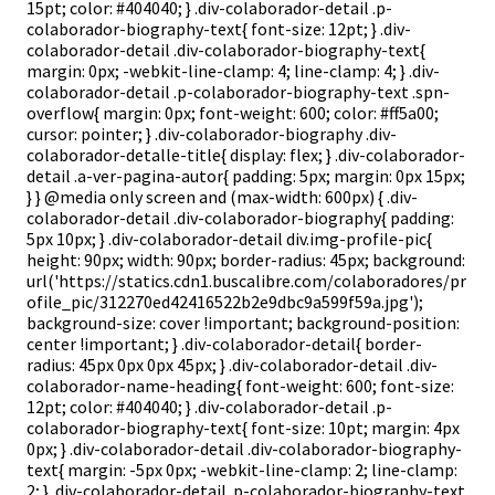
15pt; color: #404040; } .div-colaborador-detail .p-
colaborador-biography-text{ font-size: 12pt; } .div-
colaborador-detail .div-colaborador-biography-text{
margin: 0px; -webkit-line-clamp: 4; line-clamp: 4; } .div-
colaborador-detail .p-colaborador-biography-text .spn-
overflow{ margin: 0px; font-weight: 600; color: #ff5a00;
cursor: pointer; } .div-colaborador-biography .div-
colaborador-detalle-title{ display: flex; } .div-colaborador-
detail .a-ver-pagina-autor{ padding: 5px; margin: 0px 15px;
} } @media only screen and (max-width: 600px) { .div-
colaborador-detail .div-colaborador-biography{ padding:
5px 10px; } .div-colaborador-detail div.img-profile-pic{
height: 90px; width: 90px; border-radius: 45px; background:
url('https://statics.cdn1.buscalibre.com/colaboradores/pr
ofile_pic/312270ed42416522b2e9dbc9a599f59a.jpg');
background-size: cover !important; background-position:
center !important; } .div-colaborador-detail{ border-
radius: 45px 0px 0px 45px; } .div-colaborador-detail .div-
colaborador-name-heading{ font-weight: 600; font-size:
12pt; color: #404040; } .div-colaborador-detail .p-
colaborador-biography-text{ font-size: 10pt; margin: 4px
0px; } .div-colaborador-detail .div-colaborador-biography-
text{ margin: -5px 0px; -webkit-line-clamp: 2; line-clamp:
2; } .div-colaborador-detail .p-colaborador-biography-text