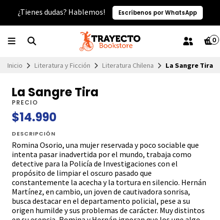
¿Tienes dudas? Hablemos!
Escríbenos por WhatsApp
0
Inicio
Literatura y Ficción
Literatura Chilena
La Sangre Tira
La Sangre Tira
PRECIO
$14.990
DESCRIPCIÓN
Romina Osorio, una mujer reservada y poco sociable que
intenta pasar inadvertida por el mundo, trabaja como
detective para la Policía de Investigaciones con el
propósito de limpiar el oscuro pasado que
constantemente la acecha y la tortura en silencio. Hernán
Martínez, en cambio, un joven de cautivadora sonrisa,
busca destacar en el departamento policial, pese a su
origen humilde y sus problemas de carácter. Muy distintos
en su esencia, Romina y Hernán ignoran que los une algo