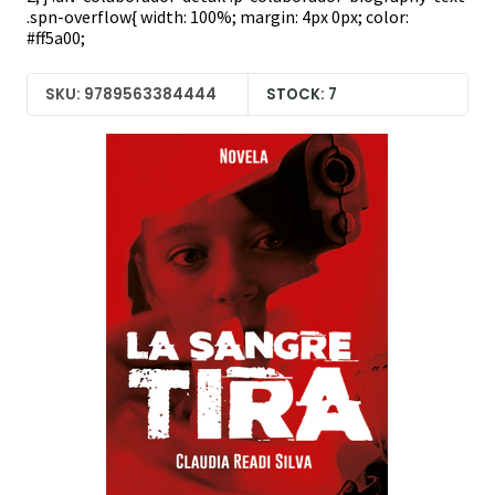
.spn-overflow{ width: 100%; margin: 4px 0px; color:
#ff5a00;
SKU: 9789563384444
STOCK: 7