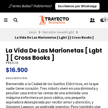
¿Tienes dudas? Hablemos!
Escríbenos por WhatsApp
0
Inicio
Narrativa Juvenil Lgbt
La Vida De Las Marionetas [ Lgbt ] [ Cross Books ]
La Vida De Las Marionetas [ Lgbt
] [ Cross Books ]
PRECIO
$16.900
DESCRIPCIÓN
Bienvenido a la Ciudad de los Sueños Eléctricos, en la que
nadie tiene corazón. Tres robots viven en una diminuta y
peculiar casa entre las ramas de una arboleda: una
máquina enfermera un poco sádica, una pequeña
aspiradora desesperada por recibir amor y atención, y
Giovanni Lawson, un androide inventor. Pero también vive