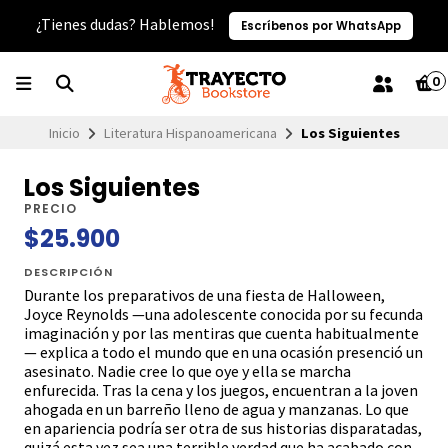
¿Tienes dudas? Hablemos!
Escríbenos por WhatsApp
0
Inicio
Literatura Hispanoamericana
Los Siguientes
Los Siguientes
PRECIO
$25.900
DESCRIPCIÓN
Durante los preparativos de una fiesta de Halloween,
Joyce Reynolds —una adolescente conocida por su fecunda
imaginación y por las mentiras que cuenta habitualmente
— explica a todo el mundo que en una ocasión presenció un
asesinato. Nadie cree lo que oye y ella se marcha
enfurecida. Tras la cena y los juegos, encuentran a la joven
ahogada en un barreño lleno de agua y manzanas. Lo que
en apariencia podría ser otra de sus historias disparatadas,
quizá esta vez sea una terrible verdad que ha acabado con