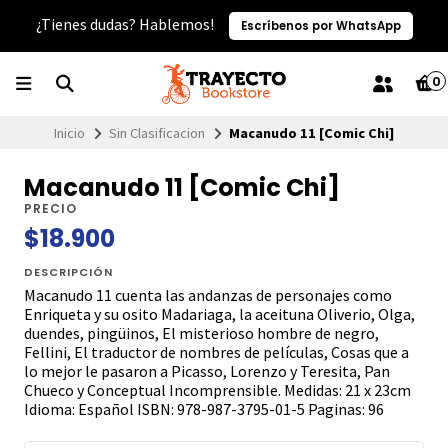
¿Tienes dudas? Hablemos!
Escríbenos por WhatsApp
0
Inicio
Sin Clasificacion
Macanudo 11 [Comic Chi]
Macanudo 11 [Comic Chi]
PRECIO
$18.900
DESCRIPCIÓN
Macanudo 11 cuenta las andanzas de personajes como
Enriqueta y su osito Madariaga, la aceituna Oliverio, Olga,
duendes, pingüinos, El misterioso hombre de negro,
Fellini, El traductor de nombres de películas, Cosas que a
lo mejor le pasaron a Picasso, Lorenzo y Teresita, Pan
Chueco y Conceptual Incomprensible. Medidas: 21 x 23cm
Idioma: Español ISBN: 978-987-3795-01-5 Paginas: 96