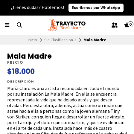
¿Tienes dudas? Hablemos!
Escríbenos por WhatsApp
0
Inicio
Sin Clasificacion-2
Mala Madre
Mala Madre
PRECIO
$18.000
DESCRIPCIÓN
María Claro es una artista reconocida en todo el mundo
por su instalación La Mala Madre. En ella se encuentra
representada la vida que ha dejado atrás y que desea
olvidar. Pero esta obra, además, actúa como un imán que
atrae hacia ella a personas como la joven alemana Tiny
von Striker, con quien llega a desarrollar un fuerte vínculo,
por el arrojo y el dolor que comparten, y que se evidencian
en el arte de cada una. Instalada hace más de cuatro
décadas en Iowa City, donde fue profesora en la universidad