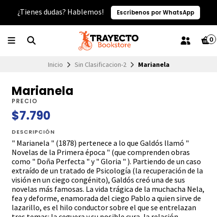
¿Tienes dudas? Hablemos!
Escríbenos por WhatsApp
0
Inicio
Sin Clasificacion-2
Marianela
Marianela
PRECIO
$7.790
DESCRIPCIÓN
" Marianela " (1878) pertenece a lo que Galdós llamó "
Novelas de la Primera época " (que comprenden obras
como " Doña Perfecta " y " Gloria " ). Partiendo de un caso
extraído de un tratado de Psicología (la recuperación de la
visión en un ciego congénito), Galdós creó una de sus
novelas más famosas. La vida trágica de la muchacha Nela,
fea y deforme, enamorada del ciego Pablo a quien sirve de
lazarillo, es el hilo conductor sobre el que se entrelazan
tres temas: la ceguera y su posible cura, la relación