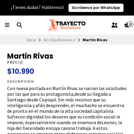
¿Tienes dudas? Hablemos!
Escríbenos por WhatsApp
0
Inicio
Sin Clasificacion-2
Martin Rivas
Martin Rivas
PRECIO
$10.990
DESCRIPCIÓN
Con nueva portada en Martín Rivas se narran las vicisitudes
por las que para su protagonista,desde su llegada a
Santiago desde Copiapó. Sin más recursos que su
inteligencia y afán deaprender, el muchacho se encuentra
de pronto en el mundo de la alta sociedad capitalina.
Sufrecon dignidad los desaires que su condición social le
impone, especialmente cuando se enamora deLeonor, la
hija del hacendado encuya casona trabaja. A estos
personajes se agregan otros dediversos estratos sociales,