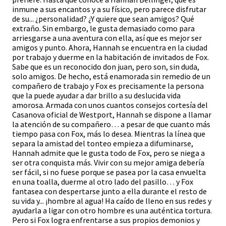
inmune a sus encantos y a su físico, pero parece disfrutar
de su... ¿personalidad? ¿Y quiere que sean amigos? Qué
extraño. Sin embargo, le gusta demasiado como para
arriesgarse a una aventura con ella, así que es mejor ser
amigos y punto. Ahora, Hannah se encuentra en la ciudad
por trabajo y duerme en la habitación de invitados de Fox.
Sabe que es un reconocido don juan, pero son, sin duda,
solo amigos. De hecho, está enamorada sin remedio de un
compañero de trabajo y Fox es precisamente la persona
que la puede ayudar a dar brillo a su deslucida vida
amorosa. Armada con unos cuantos consejos cortesía del
Casanova oficial de Westport, Hannah se dispone a llamar
la atención de su compañero… a pesar de que cuanto más
tiempo pasa con Fox, más lo desea. Mientras la línea que
separa la amistad del tonteo empieza a difuminarse,
Hannah admite que le gusta todo de Fox, pero se niega a
ser otra conquista más. Vivir con su mejor amiga debería
ser fácil, si no fuese porque se pasea por la casa envuelta
en una toalla, duerme al otro lado del pasillo… y Fox
fantasea con despertarse junto a ella durante el resto de
su vida y... ¡hombre al agua! Ha caído de lleno en sus redes y
ayudarla a ligar con otro hombre es una auténtica tortura.
Pero si Fox logra enfrentarse a sus propios demonios y