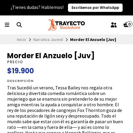
¿Tienes dudas? Hablemos!
Escríbenos por WhatsApp
0
Inicio
Narrativa Juvenil
Morder El Anzuelo [Juv]
Morder El Anzuelo [Juv]
PRECIO
$19.900
DESCRIPCIÓN
Tras Sucedió un verano, Tessa Bailey nos regala otra
deliciosa y divertida comedia romántica sobre un
mujeriego que se enamora sin pretenderlo de su mejor
amiga mientras la ayuda a conquistar a otro hombre. El
rey de los pescadores de cangrejos Fox Thornton goza de
una reputación de ligón sexy y despreocupado. Todo el
mundo sabe que estar con él es garantía de pasar un buen
rato ―en la cama y fuera de ella― y así es como lo
prefiere. Hasta que conoce a Hannah Bellinger, que es