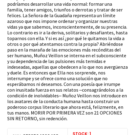
podríamos desarrollar una vida normal: formar una
familia, tener amigos, triunfos o derrotas y tratar de ser
felices. La Señora de la Guadaña representa un límite
azaroso que nos impone ordenar y organizar nuestras
vidas ya que sabemos, inconscientemente, de su presencia.
Lo contrario es ir a la deriva, solitarios y desafiantes, hasta
toparnos con ella. Y si es así ¿por qué le quitamos la vida a
otros o por qué atentamos contra la propia? Abriéndose
paso en la maraña de las emociones más recónditas del
ser humano, Muñoz Veillon se interna en el subconsciente
y su dependencia de las pulsiones más temidas e
indeseadas, aquellas que obedecen a lo que nos avergüenza
y duele. Es entonces que Ella nos sorprende, nos
interrumpe y se ofrece como una solución que no
esperábamos ni deseamos. Con una poesía que irrumpe
con inusitada fuerza en sus relatos ‒consagrándolos a la
condición de inolvidables‒ Muñoz Veillon nos introduce en
los avatares de la conducta humana hasta construir un
poderoso corpus literario que ahora está, felizmente, en
tus manos. MORIR POR PRIMERA VEZ son 21 OPCIONES
SIN RETORNO, sin redención.
STOCK: 1