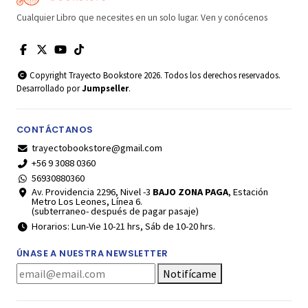
Cualquier Libro que necesites en un solo lugar. Ven y conócenos
Copyright Trayecto Bookstore 2026. Todos los derechos reservados.
Desarrollado por
Jumpseller
.
CONTÁCTANOS
trayectobookstore@gmail.com
+56 9 3088 0360
56930880360
Av. Providencia 2296, Nivel -3
BAJO ZONA PAGA
, Estación
Metro Los Leones, Línea 6.
(subterraneo- después de pagar pasaje)
Horarios: Lun-Vie 10-21 hrs, Sáb de 10-20 hrs.
ÚNASE A NUESTRA NEWSLETTER
Notifícame