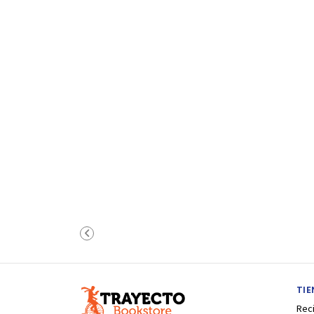
TI
Rec