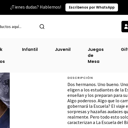
¿Tienes dudas? Hablemos!
Escríbenos por WhatsApp
cio
Narrativa Juvenil
Origen De La Escuela Del Bien Y Del Mal, El [
k
Infantil
Juvenil
Juegos
Gif
de
Origen De La Escue
ros
Mesa
[Juv]
DESCRIPCIÓN
Dos hermanos. Uno bueno. Uno m
eligen a los estudiantes de la E
enseñan y los preparan para su
Algo poderoso. Algo que lo camb
gobernará la Escuela? El viaje 
sorpresas y hazañas audaces que
realmente. Pero todo esto solo 
caracterizan a La Escuela del Bi