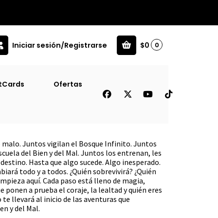
Iniciar sesión/Registrarse
$0
0
Juv]
tCards
Ofertas
la Del Bien Y Del Mal, El
alo. Juntos vigilan el Bosque Infinito. Juntos
scuela del Bien y del Mal. Juntos los entrenan, les
 destino. Hasta que algo sucede. Algo inesperado.
iará todo y a todos. ¿Quién sobrevivirá? ¿Quién
empieza aquí. Cada paso está lleno de magia,
 ponen a prueba el coraje, la lealtad y quién eres
te llevará al inicio de las aventuras que
en y del Mal.