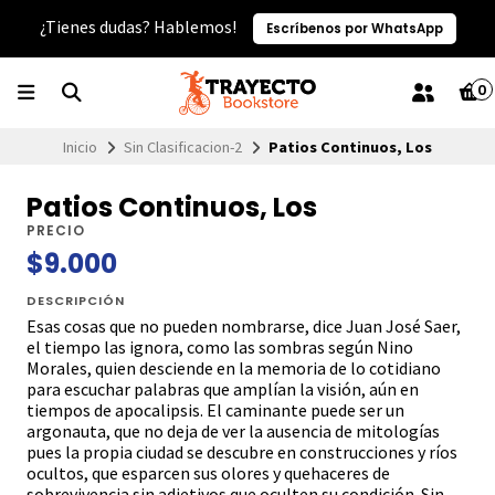
¿Tienes dudas? Hablemos!
Escríbenos por WhatsApp
0
Inicio
Sin Clasificacion-2
Patios Continuos, Los
Patios Continuos, Los
PRECIO
$9.000
DESCRIPCIÓN
Esas cosas que no pueden nombrarse, dice Juan José Saer,
el tiempo las ignora, como las sombras según Nino
Morales, quien desciende en la memoria de lo cotidiano
para escuchar palabras que amplían la visión, aún en
tiempos de apocalipsis. El caminante puede ser un
argonauta, que no deja de ver la ausencia de mitologías
pues la propia ciudad se descubre en construcciones y ríos
ocultos, que esparcen sus olores y quehaceres de
sobrevivencia sin adjetivos que oculten su condición. Sin