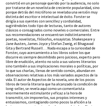
convirtió en un personaje querido por la audiencia, no solo
por tratarse de un novelista de creciente popularidad, sino
porque detrás del micrófono se revelaba una versión muy
distinta del escritor e intelectual de éxito. Forster se
dirigía a sus oyentes con sencillez y cordialidad,
sugiriéndoles todo tipo de lecturas, tanto de autores
clásicos o consagrados como noveles o comerciales. Entre
sus recomendaciones se encuentran indistintamente
poetas, novelistas, filósofos, ensayistas. Shakespeare y
Jane Austen, James Joyce y Stefan Zweig, el Bhagavad
Gita y Bertrand Russell… Nada escapa a la curiosidad de
Forster, cuyo acercamiento a los libros sobre los que
discurre es siempre desinhibido pero juicioso, experto pero
libre de erudición, atento no solo a sus valores literarios
sino también a sus implicaciones morales o políticas, por
lo que sus charlas, llenas de sentido común, abundan en
observaciones relativas a los más variados aspectos de la
vida. El autor de Aspectos de la novela, uno de los pocos
libros de teoría literaria que ha alcanzado la condición de
long-seller, se revela aquí como un comentarista
enormemente estimulante y eficaz a la hora de
transmitir, sin imponerlos, sus propios intereses y
entusiasmos, contagiando como pocos la afición a la