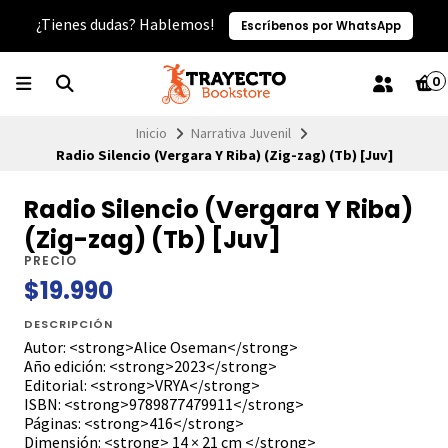
¿Tienes dudas? Hablemos!
Escríbenos por WhatsApp
0
Inicio
Narrativa Juvenil
Radio Silencio (Vergara Y Riba) (Zig-zag) (Tb) [Juv]
Radio Silencio (Vergara Y Riba)
(Zig-zag) (Tb) [Juv]
PRECIO
$19.990
DESCRIPCIÓN
Autor: <strong>Alice Oseman</strong>
Año edición: <strong>2023</strong>
Editorial: <strong>VRYA</strong>
ISBN: <strong>9789877479911</strong>
Páginas: <strong>416</strong>
Dimensión: <strong> 14 × 21 cm </strong>