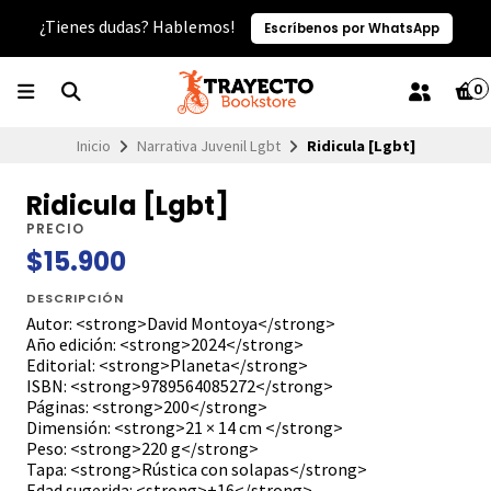
¿Tienes dudas? Hablemos!
Escríbenos por WhatsApp
0
Inicio
Narrativa Juvenil Lgbt
Ridicula [Lgbt]
Ridicula [Lgbt]
PRECIO
$15.900
DESCRIPCIÓN
Autor: <strong>David Montoya</strong>
Año edición: <strong>2024</strong>
Editorial: <strong>Planeta</strong>
ISBN: <strong>9789564085272</strong>
Páginas: <strong>200</strong>
Dimensión: <strong>21 × 14 cm </strong>
Peso: <strong>220 g</strong>
Tapa: <strong>Rústica con solapas</strong>
Edad sugerida: <strong>+16</strong>