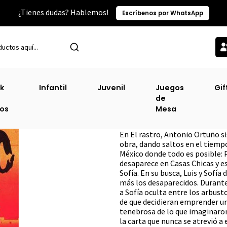
¿Tienes dudas? Hablemos!
Escríbenos por WhatsApp
Inicio
Narrativa Juvenil
Rastro, El [Juv]
k
Infantil
Juvenil
Juegos
Gif
de
Rastro, El [Juv]
ros
Mesa
DESCRIPCIÓN
En El rastro, Antonio Ortuño si
obra, dando saltos en el tiempo
México donde todo es posible: P
desaparece en Casas Chicas y e
Sofía. En su busca, Luis y Sofía
más los desaparecidos. Durante 
a Sofía oculta entre los arbust
de que decidieran emprender u
tenebrosa de lo que imaginaron
la carta que nunca se atrevió a 