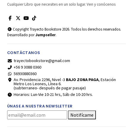
Cualquier Libro que necesites en un solo lugar. Ven y conócenos
Copyright Trayecto Bookstore 2026. Todos los derechos reservados.
Desarrollado por
Jumpseller
.
CONTÁCTANOS
trayectobookstore@gmail.com
+56 9 3088 0360
56930880360
Av. Providencia 2296, Nivel -3
BAJO ZONA PAGA
, Estación
Metro Los Leones, Línea 6.
(subterraneo- después de pagar pasaje)
Horarios: Lun-Vie 10-21 hrs, Sáb de 10-20 hrs.
ÚNASE A NUESTRA NEWSLETTER
Notifícame