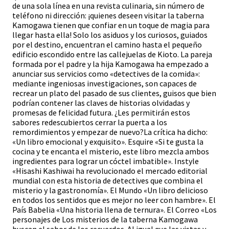
de una sola línea en una revista culinaria, sin número de
teléfono ni dirección: ¡quienes deseen visitar la taberna
Kamogawa tienen que confiar en un toque de magia para
llegar hasta ella! Solo los asiduos y los curiosos, guiados
por el destino, encuentran el camino hasta el pequeño
edificio escondido entre las callejuelas de Kioto. La pareja
formada por el padre y la hija Kamogawa ha empezado a
anunciar sus servicios como «detectives de la comida»:
mediante ingeniosas investigaciones, son capaces de
recrear un plato del pasado de sus clientes, guisos que bien
podrían contener las claves de historias olvidadas y
promesas de felicidad futura. ¿Les permitirán estos
sabores redescubiertos cerrar la puerta a los
remordimientos y empezar de nuevo?La crítica ha dicho:
«Un libro emocional y exquisito». Esquire «Si te gusta la
cocina y te encanta el misterio, este libro mezcla ambos
ingredientes para lograr un cóctel imbatible». Instyle
«Hisashi Kashiwai ha revolucionado el mercado editorial
mundial con esta historia de detectives que combina el
misterio y la gastronomía». El Mundo «Un libro delicioso
en todos los sentidos que es mejor no leer con hambre». El
País Babelia «Una historia llena de ternura». El Correo «Los
personajes de Los misterios de la taberna Kamogawa