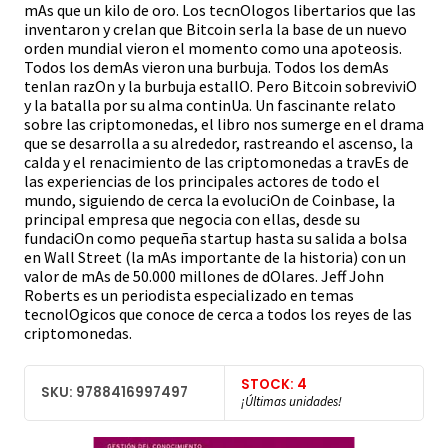
mAs que un kilo de oro. Los tecnOlogos libertarios que las
inventaron y creIan que Bitcoin serIa la base de un nuevo
orden mundial vieron el momento como una apoteosis.
Todos los demAs vieron una burbuja. Todos los demAs
tenIan razOn y la burbuja estallO. Pero Bitcoin sobreviviO
y la batalla por su alma continUa. Un fascinante relato
sobre las criptomonedas, el libro nos sumerge en el drama
que se desarrolla a su alrededor, rastreando el ascenso, la
caIda y el renacimiento de las criptomonedas a travEs de
las experiencias de los principales actores de todo el
mundo, siguiendo de cerca la evoluciOn de Coinbase, la
principal empresa que negocia con ellas, desde su
fundaciOn como pequeña startup hasta su salida a bolsa
en Wall Street (la mAs importante de la historia) con un
valor de mAs de 50.000 millones de dOlares. Jeff John
Roberts es un periodista especializado en temas
tecnolOgicos que conoce de cerca a todos los reyes de las
criptomonedas.
STOCK: 4
SKU: 9788416997497
¡Últimas unidades!