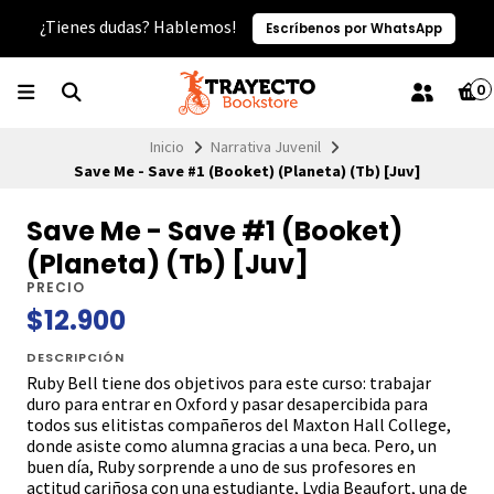
¿Tienes dudas? Hablemos!
Escríbenos por WhatsApp
0
Inicio
Narrativa Juvenil
Save Me - Save #1 (Booket) (Planeta) (Tb) [Juv]
Save Me - Save #1 (Booket)
(Planeta) (Tb) [Juv]
PRECIO
$12.900
DESCRIPCIÓN
Ruby Bell tiene dos objetivos para este curso: trabajar
duro para entrar en Oxford y pasar desapercibida para
todos sus elitistas compañeros del Maxton Hall College,
donde asiste como alumna gracias a una beca. Pero, un
buen día, Ruby sorprende a uno de sus profesores en
actitud cariñosa con una estudiante, Lydia Beaufort, una de