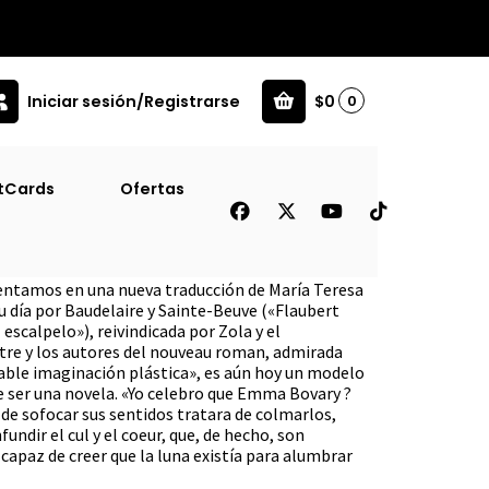
Iniciar sesión/Registrarse
$0
0
tCards
Ofertas
 (Alba Bolsillo)
sentamos en una nueva traducción de María Teresa
u día por Baudelaire y Sainte-Beuve («Flaubert
scalpelo»), reivindicada por Zola y el
tre y los autores del nouveau roman, admirada
ble imaginación plástica», es aún hoy un modelo
be ser una novela. «Yo celebro que Emma Bovary ?
 de sofocar sus sentidos tratara de colmarlos,
undir el cul y el coeur, que, de hecho, son
 capaz de creer que la luna existía para alumbrar