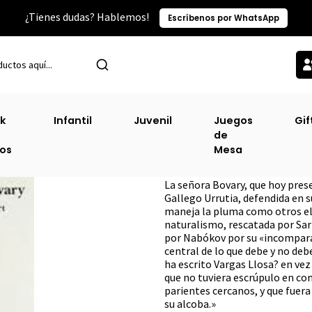
¿Tienes dudas? Hablemos!
Escríbenos por WhatsApp
Inicio
Sin Clasificacion-2
Señora Bovary, La (Alba Bolsillo)
k
Infantil
Juvenil
Juegos
Gif
de
Señora Bovary, La
ros
Mesa
DESCRIPCIÓN
La señora Bovary, que hoy pre
Gallego Urrutia, defendida en s
maneja la pluma como otros el e
naturalismo, rescatada por Sar
por Nabókov por su «incompara
central de lo que debe y no de
ha escrito Vargas Llosa? en vez
que no tuviera escrúpulo en conf
parientes cercanos, y que fuera
su alcoba.»